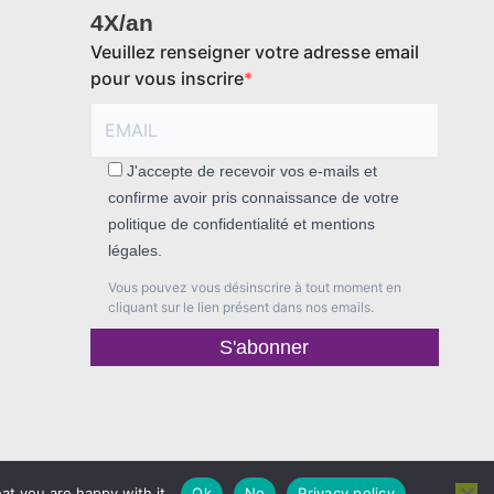
4X/an
Veuillez renseigner votre adresse email
pour vous inscrire
J'accepte de recevoir vos e-mails et
confirme avoir pris connaissance de votre
politique de confidentialité et mentions
légales.
Vous pouvez vous désinscrire à tout moment en
cliquant sur le lien présent dans nos emails.
S'abonner
F
I
at you are happy with it.
Ok
No
Privacy policy