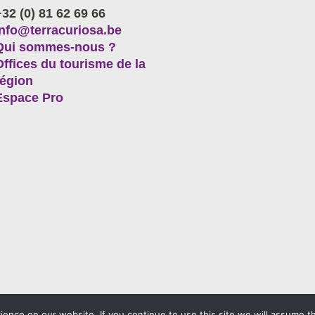
+32 (0) 81 62 69 66
info@terracuriosa.be
Qui sommes-nous ?
Offices du tourisme de la
région
Espace Pro
nce on our website. If you continue to use this site we will assume th