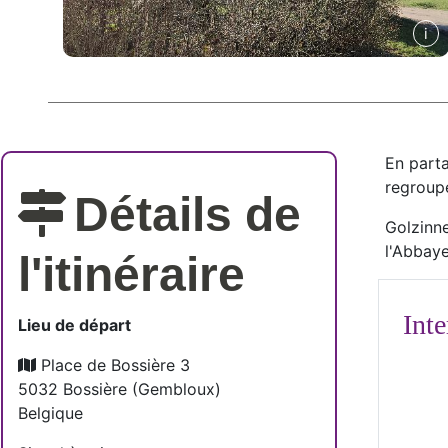
En parta
regroupe
Détails de
Golzinne
l'Abbay
l'itinéraire
Inte
Lieu de départ
Place de Bossière 3
1
5032
Bossière
(
Gembloux
)
Belgique
Boss'Hier : Mus