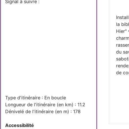
Signal à suivre :
Installé dans l'ancienne école des
la bibliothèque de Bossière), le Mu
Hier" vous propose de (re)découvrir
charmant village ! Comment ? Grâ
rassemblés par le comité "Mémoire
du savoir-faire des anciens artisan
sabotiers, forgerons, menuisiers, .
rendez-vous pour une visite guidée 
de combiner la visite...
Type d'itinéraire : En boucle
Longueur de l'itinéraire (en km) : 11.2
Dénivelé de l'itinéraire (en m) : 178
Accessibilité