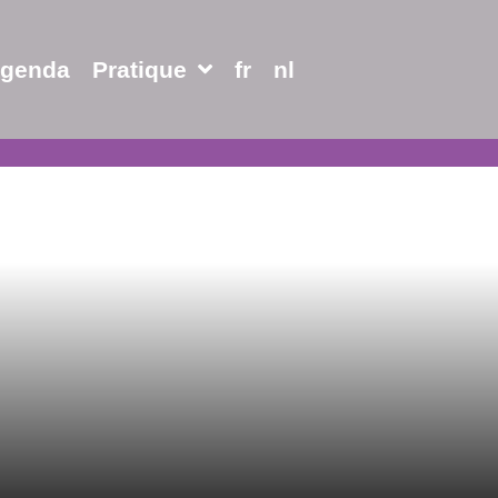
genda
Pratique
fr
nl