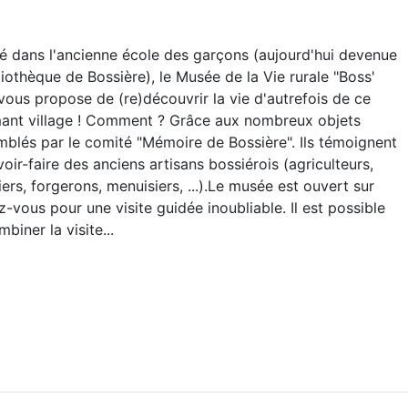
 garçons (aujourd'hui devenue
La ferme du Moulin fut constru
sée de la Vie rurale "Boss'
fournissait sa force motrice. 
 la vie d'autrefois de ce
la vallée longe le bois de Resp
ce aux nombreux objets
taillis).
 de Bossière". Ils témoignent
s bossiérois (agriculteurs,
..).Le musée est ouvert sur
inoubliable. Il est possible