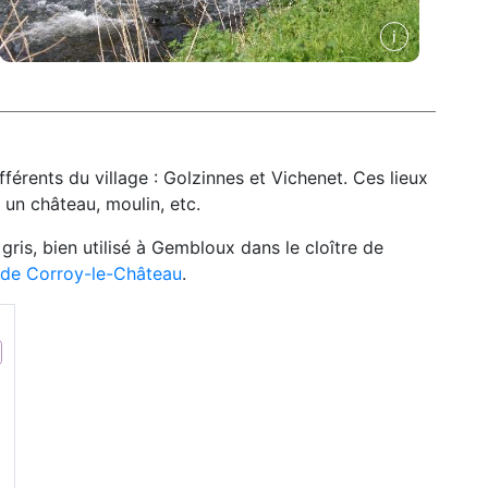
férents du village : Golzinnes et Vichenet. Ces lieux
un château, moulin, etc.
ris, bien utilisé à Gembloux dans le cloître de
 de Corroy-le-Château
.
cédent
Suivant
Repjou et ferme du Moulin