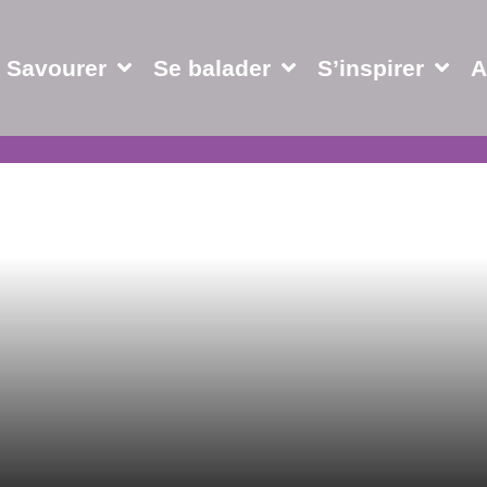
Savourer
Se balader
S’inspirer
A