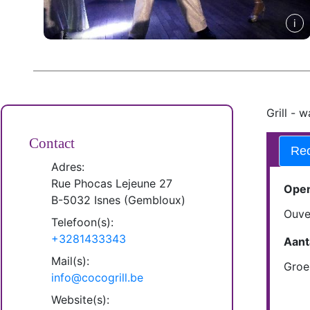
Grill - 
Contact
Rec
Adres:
Rue Phocas Lejeune 27
Open
B-
5032
Isnes
(
Gembloux
)
Ouve
Telefoon(s):
+3281433343
Aant
Mail(s):
Groe
info@cocogrill.be
Website(s):