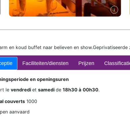
warm en koud buffet naar believen en show.Geprivatiseerde 
eptie
Faciliteiten/diensten
Prijzen
Classificati
ingsperiode en openingsuren
rt le
vendredi
et
samedi
de
18h30 à
00h30
.
al couverts
1000
pen aanvaard