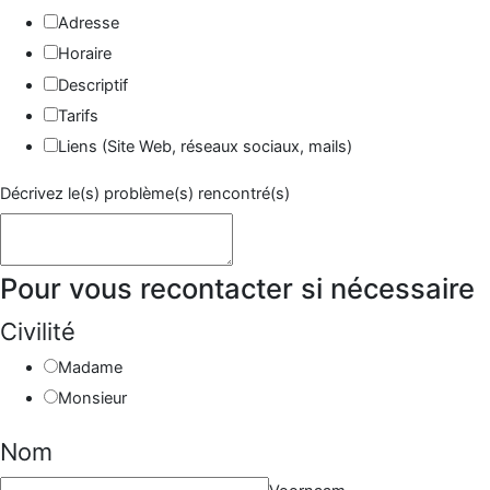
Adresse
Horaire
Descriptif
Tarifs
Liens (Site Web, réseaux sociaux, mails)
Décrivez le(s) problème(s) rencontré(s)
Pour vous recontacter si nécessaire
Site
Civilité
Nom
Madame
Lien
Monsieur
Nom