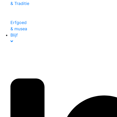
& Traditie
Erfgoed
& musea
Blijf