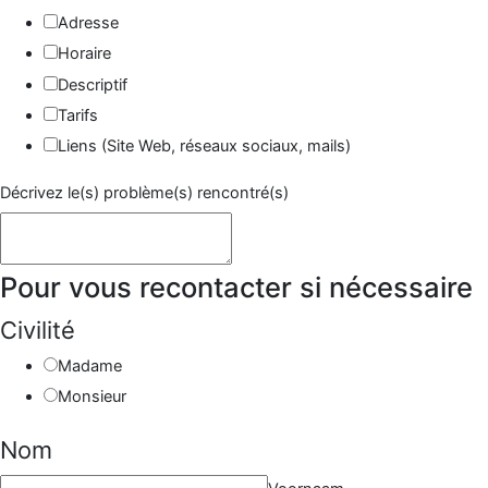
Adresse
Horaire
Descriptif
Tarifs
Liens (Site Web, réseaux sociaux, mails)
Décrivez le(s) problème(s) rencontré(s)
Pour vous recontacter si nécessaire
Site
Civilité
Téléphone
Madame
si
Monsieur
Nom