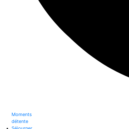
Moments
détente
Séjourner