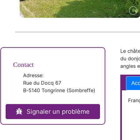
Le châte
du donjo
Contact
angles e
Adresse:
Rue du Docq 67
Acc
B-
5140
Tongrinne
(
Sombreffe
)
Fran
Signaler un problème