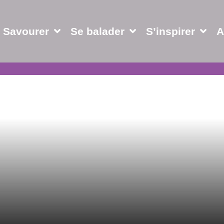
Savourer
Se balader
S’inspirer
A