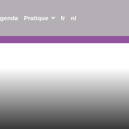
genda
Pratique
fr
nl