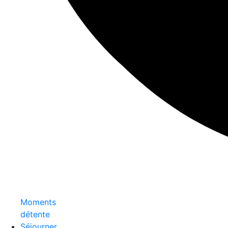
Moments
détente
Séjourner