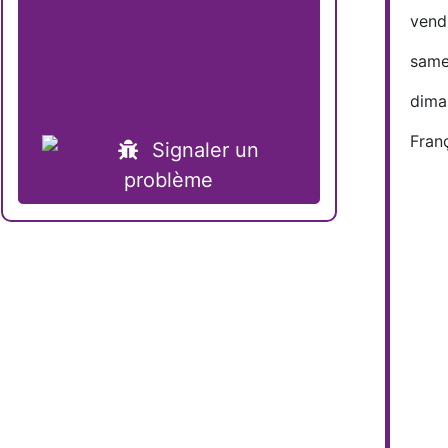
vendr
same
dima
Fran
Signaler un
problème