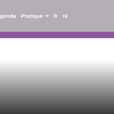
genda
Pratique
fr
nl