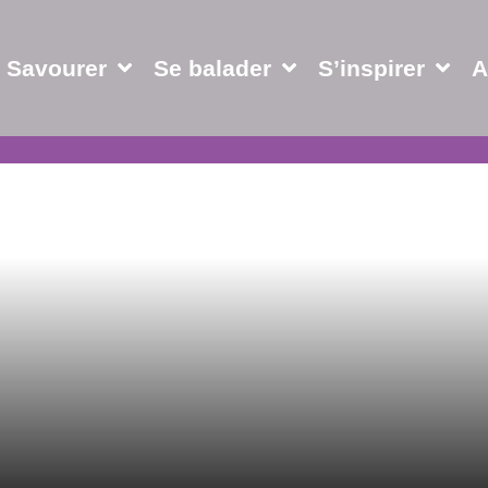
Savourer
Se balader
S’inspirer
A