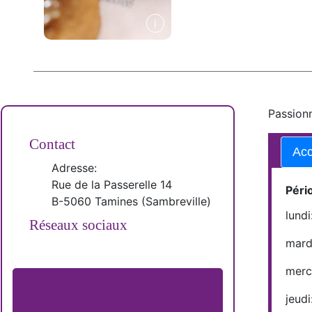
Passionn
Contact
Acc
Adresse:
Rue de la Passerelle 14
Péri
B-
5060
Tamines
(
Sambreville
)
lund
Réseaux sociaux
mardi
merc
jeudi