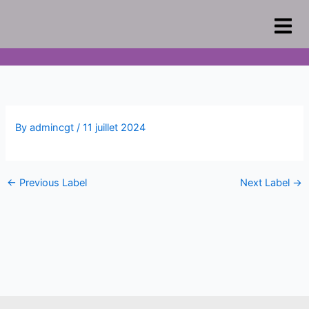
Skip
to
content
By
admincgt
/
11 juillet 2024
←
Previous Label
Next Label
→