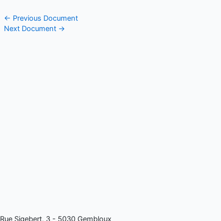
←
Previous Document
Next Document
→
Rue Sigebert, 3 - 5030 Gembloux