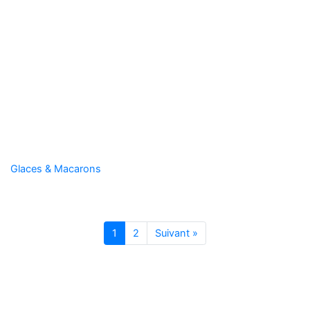
Glaces & Macarons
Grand-Leez
1
2
Suivant »