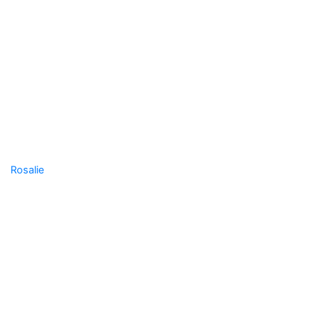
Rosalie
Gembloux