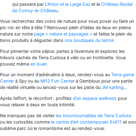
qui passera par
L’Arton et la Large Eau
et le
Château féodal
de Corroy-le-Château
.
Vous recherchez des coins de nature pour vous poser ou faire un
pic-nic en tête à tête ? Retrouvez plein d’idées de lieux en pleine
nature sur notre
page « nature et paysages »
et faites le plein de
bons produits à déguster dans
nos boutiques du terroir.
Pour pimenter votre séjour, partez à l’aventure et explorez les
trésors cachés de Terra Curiosa à vélo ou en trottinette. Vous
pouvez même
en louer
.
Pour un moment d’adrénaline à deux, rendez-vous au
Terra game
Center
à Spy ou au
Mi12 Fun Cente
r à Gembloux pour une partie
de réalité virtuelle ou lancez-vous sur les piste du
JM karting
…
Après l’effort, le réconfort : profitez
d’un espace wellness
pour
vous relaxer à deux en toute intimité.
Ne manquez pas de visiter
les incontournables de Terra Curiosa
ou les curiosités comme
le centre d’art contemporain Exit11
et son
sublime parc où le romantisme est au rendez-vous.