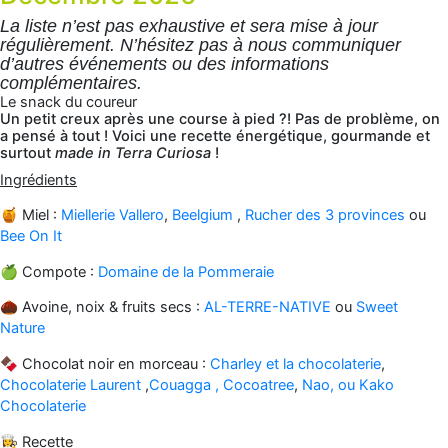
La liste n’est pas exhaustive et sera mise à jour
régulièrement. N’hésitez pas à nous communiquer
d’autres événements ou des informations
complémentaires.
Le snack du coureur
Un petit creux après une course à pied ?! Pas de problème, on
a pensé à tout ! Voici une recette énergétique, gourmande et
surtout
made in
Terra Curiosa
!
Ingrédients
🍯 Miel :
Miellerie Vallero
,
Beelgium
,
Rucher des 3 provinces
ou
Bee On It
🍏 Compote :
Domaine de la Pommeraie
🌰 Avoine, noix & fruits secs :
AL-TERRE-NATIVE
ou
Sweet
Nature
🍫 Chocolat noir en morceau :
Charley et la chocolaterie
,
Chocolaterie Laurent
,
Couagga ,
Cocoatree
,
Nao,
ou Kako
Chocolaterie
👩‍🍳 Recette