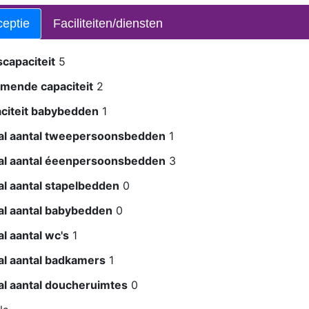
eptie
Faciliteiten/diensten
scapaciteit
5
omende capaciteit
2
citeit babybedden
1
al aantal tweepersoonsbedden
1
al aantal éeenpersoonsbedden
3
al aantal stapelbedden
0
al aantal babybedden
0
l aantal wc's
1
al aantal badkamers
1
al aantal doucheruimtes
0