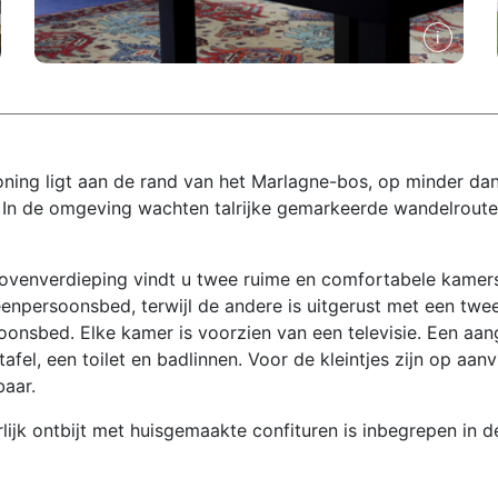
ing ligt aan de rand van het Marlagne-bos, op minder dan 
. In de omgeving wachten talrijke gemarkeerde wandelroute
ovenverdieping vindt u twee ruime en comfortabele kamer
eenpersoonsbed, terwijl de andere is uitgerust met een t
oonsbed. Elke kamer is voorzien van een televisie. Een aa
afel, een toilet en badlinnen. Voor de kleintjes zijn op aa
aar.
lijk ontbijt met huisgemaakte confituren is inbegrepen in de 