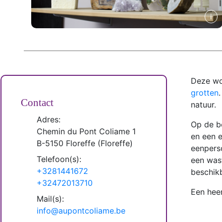
Deze won
grotten
Contact
natuur.
Adres:
Op de b
Chemin du Pont Coliame 1
en een 
B-
5150
Floreffe
(
Floreffe
)
eenpers
Telefoon(s):
een wast
+3281441672
beschikb
+32472013710
Een heer
Mail(s):
info@aupontcoliame.be