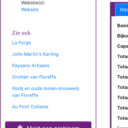
Website(s):
Website
Rec
Basi
Zie ook
Bijk
La Forge
Capa
John Martin's Karting
Tota
Paysans-Artisans
Tota
Grotten van Floreffe
Tota
Tota
Abdij en oude molen-brouwerij
van Floreffe
Totaa
Au Pont Coliame
Tota
Tota