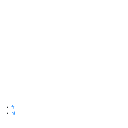
Spring
naar
de
inhoud
fr
nl