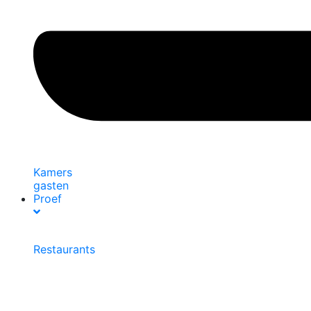
Kamers
gasten
Proef
Restaurants