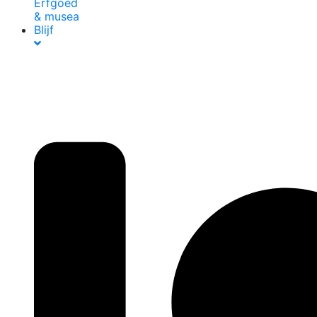
Erfgoed
& musea
Blijf