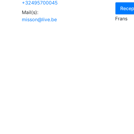
+32495700045
Recep
Mail(s):
Frans
misson@live.be
Meld een probleem