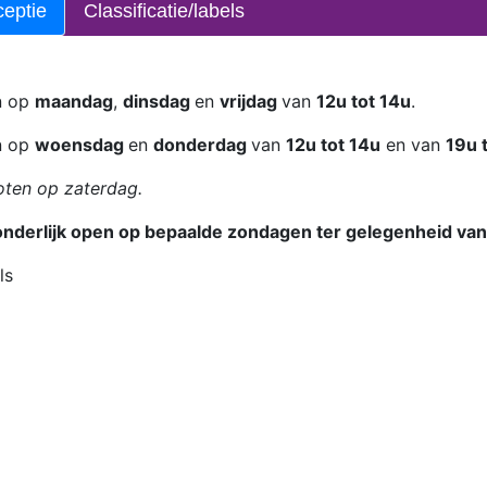
eptie
Classificatie/labels
n op
maandag
,
dinsdag
en
vrijdag
van
12u tot 14u
.
n op
woensdag
en
donderdag
van
12u tot 14u
en van
19u 
oten op zaterdag.
onderlijk open op bepaalde zondagen ter gelegenheid va
ls