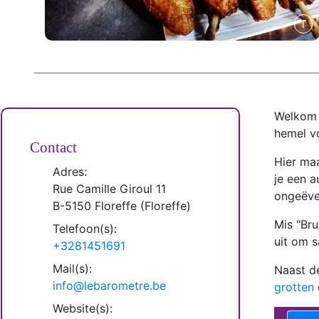
Welkom 
hemel vo
Contact
Hier maa
Adres:
je een a
Rue Camille Giroul 11
ongeëve
B-
5150
Floreffe
(
Floreffe
)
Mis "Br
Telefoon(s):
uit om s
+3281451691
Mail(s):
Naast de
info@lebarometre.be
grotten
Website(s):