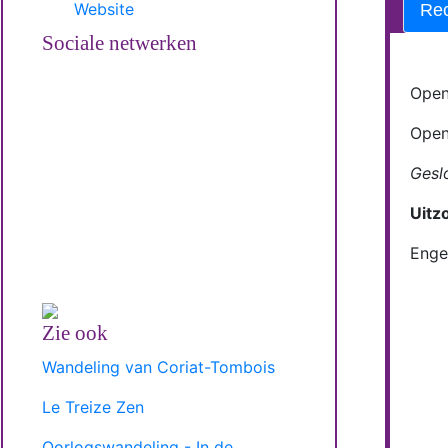
Website
Rec
Sociale netwerken
Ope
Ope
Gesl
Uitz
Enge
Zie ook
Wandeling van Coriat-Tombois
Le Treize Zen
Oorlogswandeling - In de