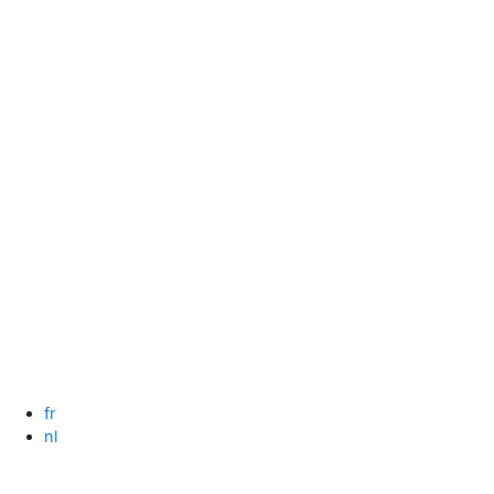
Spring
naar
de
inhoud
fr
nl