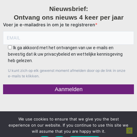
Nieuwsbrief:
Ontvang ons nieuws 4 keer per jaar
Voer je e-mailadres in om je te registreren
Ik ga akkoord met het ontvangen van uw e-mails en
bevestig dat ik uw privacybeleid en wettelijke kennisgeving
heb gelezen.
U kunt zich op elk gewenst moment afmelden door op de link in onze
e-mails te klikken.
Aanmelden
We use cookies to ensure that we give you the best
Vertrouwelijkheid en cookiebeleid
experience on our website. If you continue to use this site we
Juridische informatie
will assume that you are happy with it.
F
I