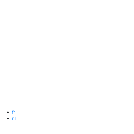
Spring
naar
de
inhoud
fr
nl