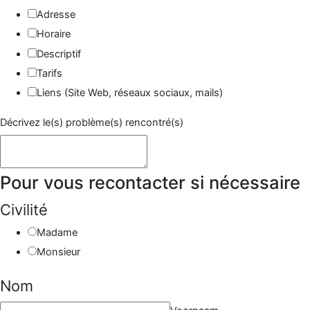
Adresse
Horaire
Descriptif
Tarifs
Liens (Site Web, réseaux sociaux, mails)
Décrivez le(s) problème(s) rencontré(s)
Pour vous recontacter si nécessaire
recontacter
l'adresse
Civilité
de
Madame
Monsieur
Nom