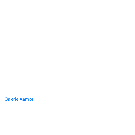
Corroy-le-Château
Galerie Aarnor