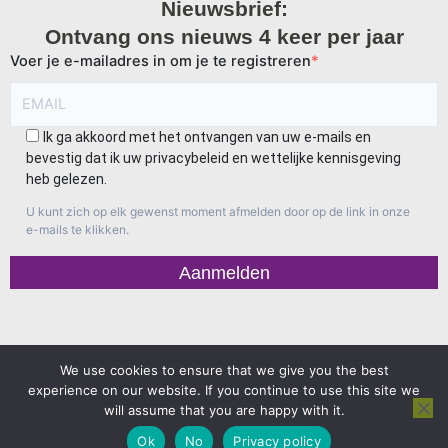
Nieuwsbrief:
Ontvang ons nieuws 4 keer per jaar
Voer je e-mailadres in om je te registreren
Ik ga akkoord met het ontvangen van uw e-mails en
bevestig dat ik uw privacybeleid en wettelijke kennisgeving
heb gelezen.
U kunt zich op elk gewenst moment afmelden door op de link in onze
e-mails te klikken.
Aanmelden
We use cookies to ensure that we give you the best
Vertrouwelijkheid en cookiebeleid
experience on our website. If you continue to use this site we
Juridische informatie
will assume that you are happy with it.
F
I
Ok
No
Privacy policy