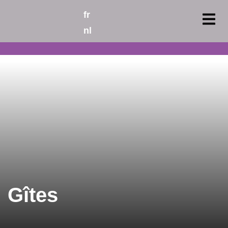
fr
nl
Gîtes