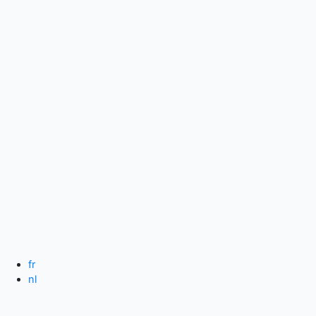
Spring
naar
de
inhoud
fr
nl