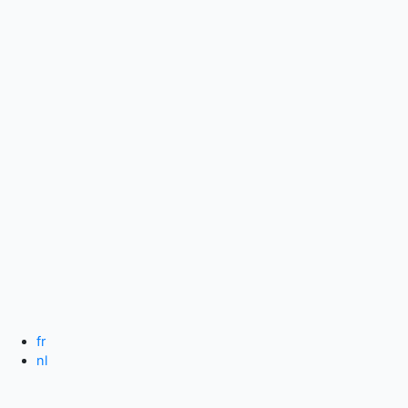
Spring
naar
de
inhoud
fr
nl